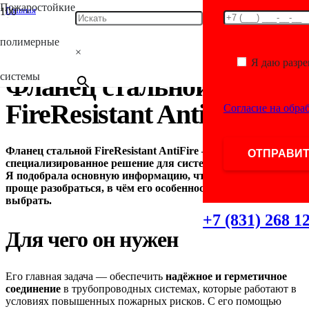
Пожаростойкие
Главная
/
Uncategorised
полимерные
/
×
Фланец стальной FireResistant AntiFire
Я даю разр
системы
Фланец стальной
FireResistant AntiFire
Согласие на обра
Фланец стальной FireResistant AntiFire — это
специализированное решение для систем пожаротушения.
Я подобрала основную информацию, чтобы вам было
проще разобраться, в чём его особенность и когда его стоит
выбрать.
+7 (831) 268 1
Для чего он нужен
Его главная задача — обеспечить
надёжное и герметичное
соединение
в трубопроводных системах, которые работают в
условиях повышенных пожарных рисков. С его помощью