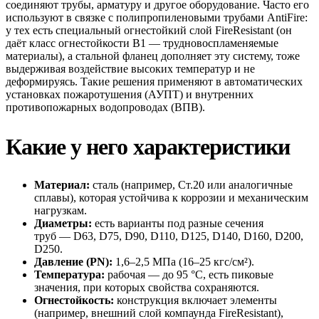
соединяют трубы, арматуру и другое оборудование. Часто его
используют в связке с полипропиленовыми трубами AntiFire:
у тех есть специальный огнестойкий слой FireResistant (он
даёт класс огнестойкости B1 — трудновоспламеняемые
материалы), а стальной фланец дополняет эту систему, тоже
выдерживая воздействие высоких температур и не
деформируясь. Такие решения применяют в автоматических
установках пожаротушения (АУПТ) и внутренних
противопожарных водопроводах (ВПВ).
Какие у него характеристики
Материал:
сталь (например, Ст.20 или аналогичные
сплавы), которая устойчива к коррозии и механическим
нагрузкам.
Диаметры:
есть варианты под разные сечения
труб — D63, D75, D90, D110, D125, D140, D160, D200,
D250.
Давление (PN):
1,6–2,5 МПа (16–25 кгс/см²).
Температура:
рабочая — до 95 °C, есть пиковые
значения, при которых свойства сохраняются.
Огнестойкость:
конструкция включает элементы
(например, внешний слой компаунда FireResistant),