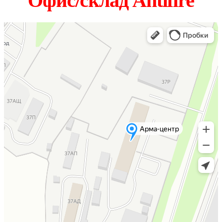
Офис/склад Antifire