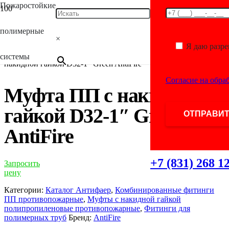
Пожаростойкие
Главная
/
Каталог
/
Фитинги для полимерных
труб
/
Комбинированные фитинги ПП
полимерные
противопожарные
/
Муфты полипропиленовые
×
комбинированные противопожарные
/
Муфты с накидной
Я даю разр
гайкой полипропиленовые противопожарные
/ Муфта ПП с
системы
накидной гайкой D32-1″ Green AntiFire
Согласие на обра
Муфта ПП с накидной
гайкой D32-1″ Green
AntiFire
+7 (831) 268 1
Запросить
цену
Категории:
Каталог Антифаер
,
Комбинированные фитинги
ПП противопожарные
,
Муфты с накидной гайкой
полипропиленовые противопожарные
,
Фитинги для
полимерных труб
Бренд:
AntiFire