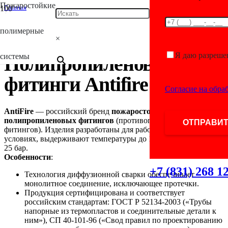
Пожаростойкие
Главная
/
Antifire
полимерные
/
×
Полипропиленовые фитинги Antifire
Я даю разреше
системы
Полипропиленовые
фитинги Antifire
Согласие на обра
AntiFire
— российский бренд
пожаростойких
полипропиленовых фитингов
(противопожарных
фитингов). Изделия разработаны для работы в экстремальных
условиях, выдерживают температуры до 120°C и давление до
25 бар.
Особенности
:
+7 (831) 268 1
Технология диффузионной сварки обеспечивает
монолитное соединение, исключающее протечки.
Продукция сертифицирована и соответствует
российским стандартам: ГОСТ Р 52134-2003 («Трубы
напорные из термопластов и соединительные детали к
ним»), СП 40-101-96 («Свод правил по проектированию