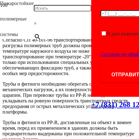
Пожаростойкие
МОНТАЖ СИСТЕМ ANTIFIRE
полимерные
×
СКЛАДИРОВАНИЕ И ТРАНСПОРТИРОВКА
Я даю разреше
системы
Согласно СП 40-101-96 транспортирование, погрузка и
разгрузка полимерных труб должны проводиться при
температуре наружного воздуха не ниже -10°С. Их
Согласие на обра
транспортирование при температуре -20° С допускается
только при использовании специальных устройств,
обеспечивающих фиксацию труб, а также при соблюдении
особых мер предосторожности.
Трубы и фитинги необходимо оберегать от ударов и
механических нагрузок, а их поверхности – от нанесения
царапин. При перевозке трубы из PP-R необходимо
укладывать на ровную поверхность транспортных средств,
+7 (831) 268 1
предохраняя от острых металлических углов и ребер
платформы.
Трубы и фитинги из PP-R, доставленные на объект в зимнее
время, перед их применением в зданиях должны быть
предварительно выдержаны при положительной температуре