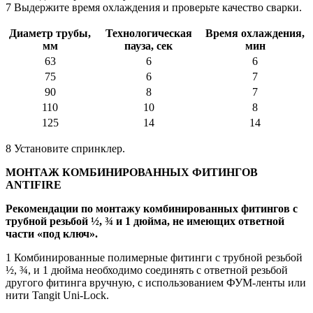
7 Выдержите время охлаждения и проверьте качество сварки.
Диаметр трубы,
Технологическая
Время охлаждения,
мм
пауза, сек
мин
63
6
6
75
6
7
90
8
7
110
10
8
125
14
14
8 Установите спринклер.
МОНТАЖ КОМБИНИРОВАННЫХ ФИТИНГОВ
ANTIFIRE
Рекомендации по монтажу комбинированных фитингов с
трубной резьбой ½, ¾ и 1 дюйма, не имеющих ответной
части «под ключ».
1 Комбинированные полимерные фитинги с трубной резьбой
½, ¾, и 1 дюйма необходимо соединять с ответной резьбой
другого фитинга вручную, с использованием ФУМ-ленты или
нити Tangit Uni-Lock.