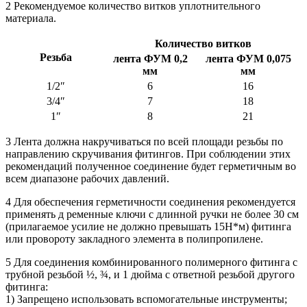
2 Рекомендуемое количество витков уплотнительного
материала.
Количество витков
Резьба
лента ФУМ 0,2
лента ФУМ 0,075
мм
мм
1/2″
6
16
3/4″
7
18
1″
8
21
3 Лента должна накручиваться по всей площади резьбы по
направлению скручивания фитингов. При соблюдении этих
рекомендаций полученное соединение будет герметичным во
всем диапазоне рабочих давлений.
4 Для обеспечения герметичности соединения рекомендуется
применять д ременные ключи с длинной ручки не более 30 см
(прилагаемое усилие не должно превышать 15Н*м) фитинга
или провороту закладного элемента в полипропилене.
5 Для соединения комбинированного полимерного фитинга с
трубной резьбой ½, ¾, и 1 дюйма с ответной резьбой другого
фитинга:
1) Запрещено использовать вспомогательные инструменты;