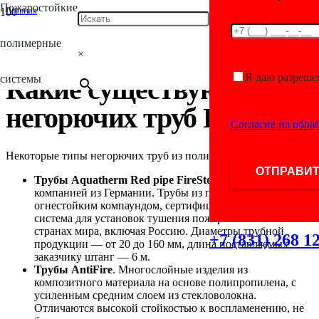
Пожаростойкие
Главная
/
Antifire
полимерные
/
×
Какие существуют типы негорючих труб ПП-Р?
Я даю разреше
системы
Какие существуют типы
негорючих труб ПП-Р?
Согласие на обра
Некоторые типы негорючих труб из полипропилена:
Трубы Aquatherm Red pipe FireStop
. Производятся
компанией из Германии. Трубы из полипропилена с
огнестойким компаундом, сертифицированы как единая
система для установок тушения пожаров во многих
странах мира, включая Россию. Диаметры трубной
+7 (831) 268 1
продукции — от 20 до 160 мм, длина поставляемых
заказчику штанг — 6 м.
Трубы AntiFire
. Многослойные изделия из
композитного материала на основе полипропилена, с
усиленным средним слоем из стекловолокна.
Отличаются высокой стойкостью к воспламенению, не