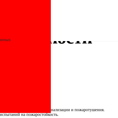
езопасности
данных
же?
тажа установок и систем сигнализации и пожаротушения.
 испытаний на пожаростойкость.