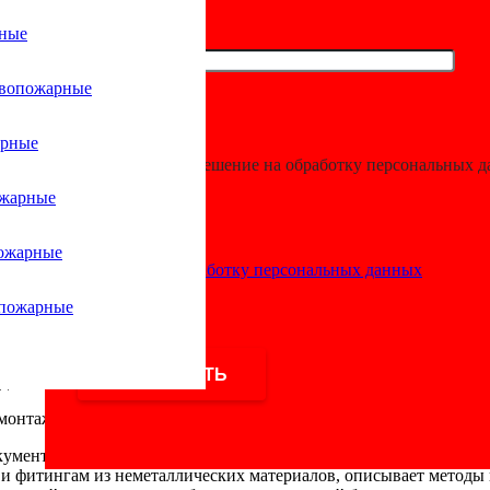
рные
ивопожарные
ты пожарной б
арные
Я даю разрешение на обработку персональных 
ать при монта
ожарные
ожарные
Согласие на обработку персональных данных
 учитывать следующие стандарты пожарной безопасности:
опожарные
огнестойкость
.
,5 м) для устойчивости системы.
дений или износа.
монтаж трубопроводов и систем пожаротушения:
окументации, выбор оборудования, комплектующих, правила мон
м и фитингам из неметаллических материалов, описывает методы