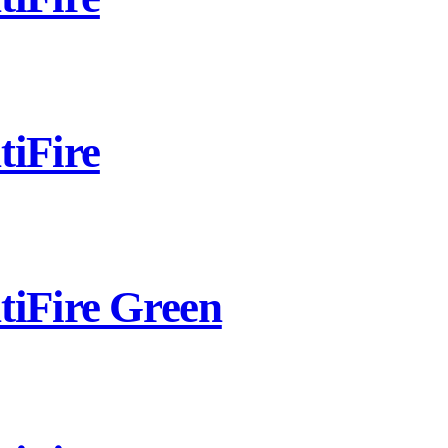
iFire
iFire Green