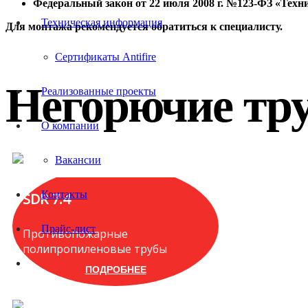
Федеральный закон от 22 июля 2008 г. №123‑ФЗ «Техн
Техническая информация
Для монтажа рекомендуется обратиться к специалисту.
Сертификаты Antifire
Негорючие тр
Реализованные проекты
О компании
Вакансии
Контакты
SDR 7.4
Прайс-лист
Противопожарные
полипропиленовые трубы
ПОДРОБНЕЕ