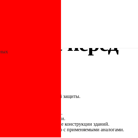
ntiFire перед
нных
 для систем противопожарной защиты.
ксплуатации.
чки воды.
т срок службы трубопровода.
начительных усилий и времени.
и снизить нагрузки на несущие конструкции зданий.
ический эффект по сравнению с применяемыми аналогами.