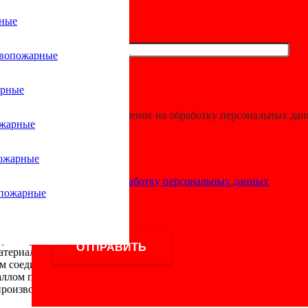
рные
ивопожарные
ества у труб A
арные
Я даю разрешение на обработку персональных да
риалами?
ожарные
ожарные
Согласие на обработку персональных данных
ериалами:
опожарные
чивостью к воздействию огня, что делает их идеальным выбором
 срок службы без потери своих свойств даже при интенсивной э
арантирует надёжную герметизацию системы, предотвращая уте
атериала обеспечивают защиту от агрессивных сред и продлеваю
им соединительным элементам монтаж труб AntiFire не требует з
таллом позволяет облегчить транспортировку, хранение, монтаж 
производства и использованный материал дают кратный эконом