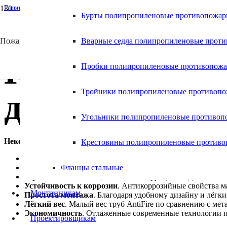
Главная
Бурты полипропиленовые противопожа
/
Antifire
/
×
Какие преимущества у труб AntiFire перед другими материалами?
Пожаростойкие полимерные системы
Вварные седла полипропиленовые прот
Какие преимущ
Пробки полипропиленовые противопож
другими мате
Тройники полипропиленовые противоп
Угольники полипропиленовые противоп
Некоторые преимущества труб AntiFire перед другими мат
Крестовины полипропиленовые против
Огнестойкость
. Трубы AntiFire обладают высокой устой
Долговечность
Фланцы стальные
. Материал труб обеспечивает длительный
Герметичность
. Специальная конструкция соединений г
Устойчивость к коррозии
. Антикоррозийные свойства м
Монтажникам
Простота монтажа
. Благодаря удобному дизайну и лёгк
Лёгкий вес
. Малый вес труб AntiFire по сравнению с ме
Экономичность
. Отлаженные современные технологии 
Проектировщикам