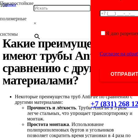
Пожаростойкие
Главная
/
Antifire
полимерные
/
×
Какие преимущества имеют трубы AntiFire по сравнению с другими
материалами?
Я даю разреше
системы
Какие преимущества
имеют трубы AntiFire по
Согласие на обра
сравнению с другими
материалами?
Некоторые преимущества труб AntiFire по сравнению с
другими материалами:
+7 (831) 268 1
Прочность и лёгкость
. Трубы AntiFire в 3 раза
легче стальных, что упрощает транспортировку и
монтаж.
Простота монтажа
. Использование
полипропиленовых буртов и угольников
позволяет сократить время установки в 4 раза по