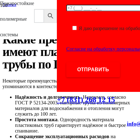
Пожаростойкие
Главная
/
Трубы для пожаротушения
полимерные
/
Какие преимущества имеют пластиковые трубы по ГОСТам?
Я даю разрешение на обраб
системы
Какие преимущества
имеют пластиковые
Согласие на обработку персонал
трубы по ГОСТам?
Некоторые преимущества пластиковых труб, которые
упоминаются в контексте ГОСТов и стандартов:
Надёжность и долговечность
. Например, согласно
+7 (831) 268 12 15
ГОСТ Р 52134-2003, напорные трубы из полимерных
материалов для водоснабжения и отопления могут
служить до 100 лет.
Простота монтажа
. Однородность материала
info@
пластиковых труб гарантирует надёжное и быстрое
спаивание.
Сокращение эксплуатационных расходов
на