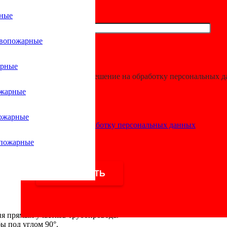
рные
ивопожарные
ифаер
арные
Я даю разрешение на обработку персональных 
ожарные
еновых труб. Продукция используется в системах автоматичес
ожарные
Согласие на обработку персональных данных
ifire-nn.ru
опожарные
я прямых участков трубопровода.
ы под углом 90°.