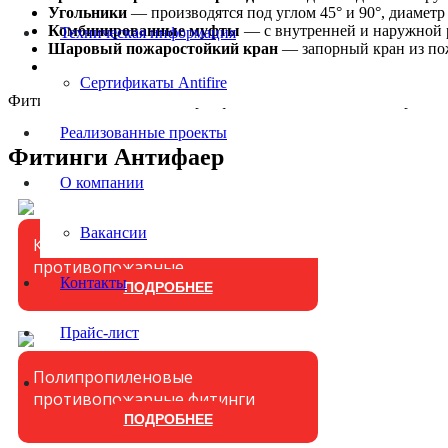
Угольники
— производятся под углом 45° и 90°, диаметр
Комбинированные муфты
— с внутренней и наружной р
Техническая информация
Шаровый пожаростойкий кран
— запорный кран из пож
Бурты и фланцы
— для подключения трубопровода к нас
Сертификаты Antifire
Фитинги AntiFire имеют сертификаты соответствия пожарной б
Реализованные проекты
Фитинги Антифаер
О компании
Вакансии
Комбинированные фитинги
противопожарные
Контакты
ПОДРОБНЕЕ
Прайс-лист
Полипропиленовые
противопожарные фитинги
ПОДРОБНЕЕ