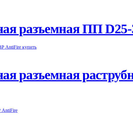
я разъемная ПП D25-3
ая разъемная раструб