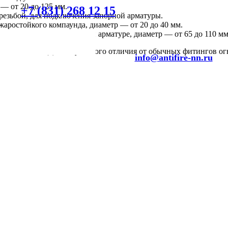
 — от 20 до 125 мм.
+7 (831) 268 12 15
езьбой, для подключения запорной арматуры.
аростойкого компаунда, диаметр — от 20 до 40 мм.
осной станции и запорной арматуре, диаметр — от 65 до 110 мм
езопасности. Для визуального отличия от обычных фитингов ог
info@antifire-nn.ru