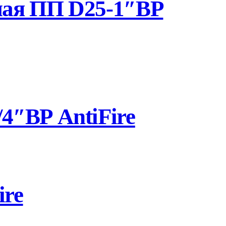
ная ПП D25-1″ВР
4″ВР AntiFire
ire