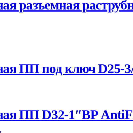
ая разъемная раструб
я ПП под ключ D25-3/
ая ПП D32-1″ВР AntiF