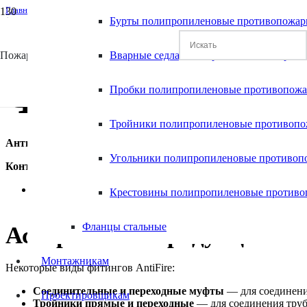
Главная
Бурты полипропиленовые противопожа
/
Antifire
/
Фитинги Антифаер
Пожаростойкие полимерные системы
Вварные седла полипропиленовые прот
Фитинги Ант
Пробки полипропиленовые противопож
Тройники полипропиленовые противоп
Антифаер
— бренд фитингов для противопожарных полипропил
Угольники полипропиленовые противоп
Контакты
:
Компания AntiFire в Нижнем Новгороде
: сайт
https://ant
Крестовины полипропиленовые против
Фланцы стальные
Ассортимент продукции
Монтажникам
Некоторые виды фитингов AntiFire:
Соединительные и переходные муфты
— для соединени
Проектировщикам
Тройники прямые и переходные
— для соединения труб